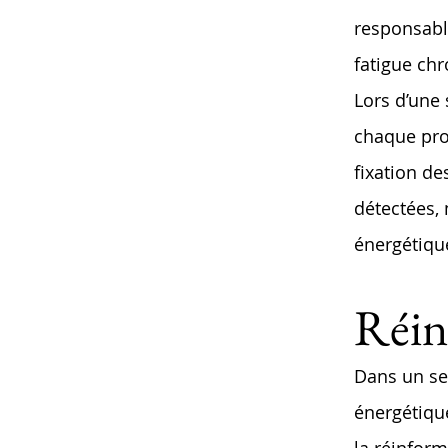
responsabl
fatigue chr
Lors d’une 
chaque pro
fixation de
détectées,
énergétiqu
Réin
Dans un sec
énergétique
la réinform