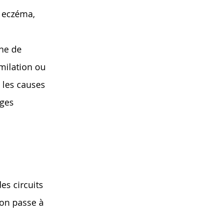
, eczéma,
ine de
milation ou
 les causes
ages
es circuits
 on passe à