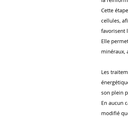
Cette étap
cellules, af
favorisent
Elle perme
minéraux, 
Les traitem
énergétique
son plein p
En aucun ca
modifié qu