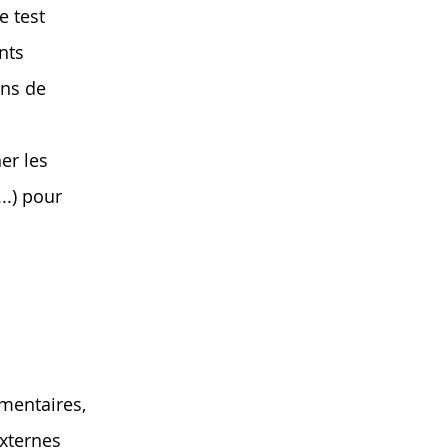
e test
nts
ons de
er les
..) pour
mentaires,
externes